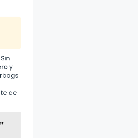
 Sin
ero y
irbags
ate de
er