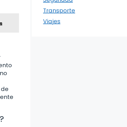
Transporte
Viajes
s
r
ento
 no
 de
mente
?