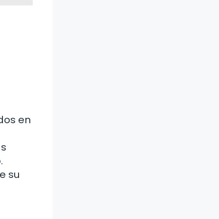
dos en
as
.
e su