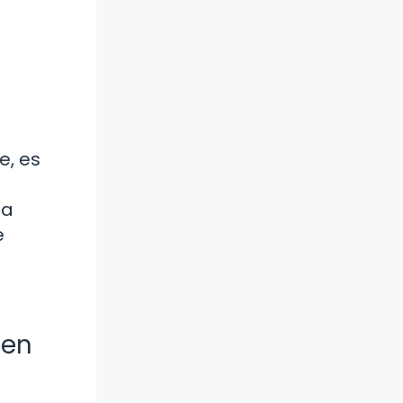
e, es
na
e
uen