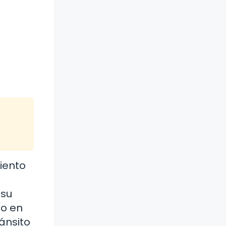
iento
 su
(o en
ánsito