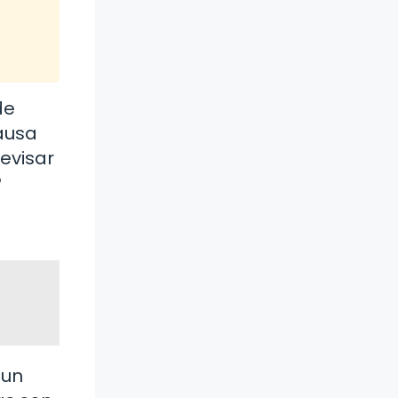
de
ausa
evisar
?
 un