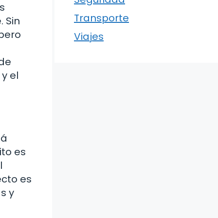
s
Transporte
 Sin
 pero
Viajes
 de
y el
tá
ito es
l
ecto es
s y