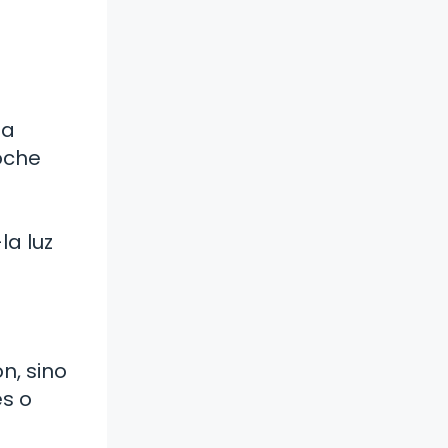
la
noche
a luz
n, sino
es o