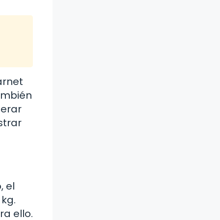
arnet
también
perar
strar
 el
 kg.
a ello.