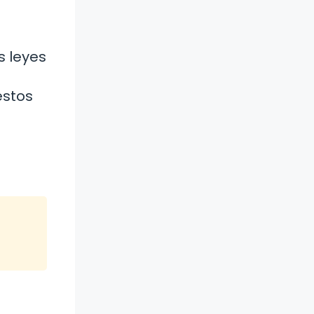
s leyes
estos