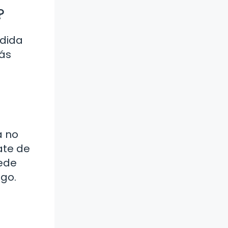
?
edida
más
a no
ate de
uede
igo.