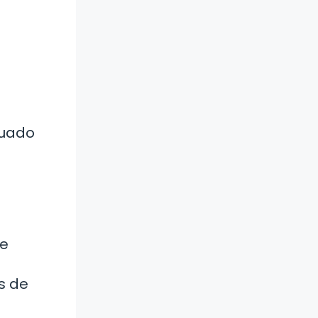
cuado
de
s de