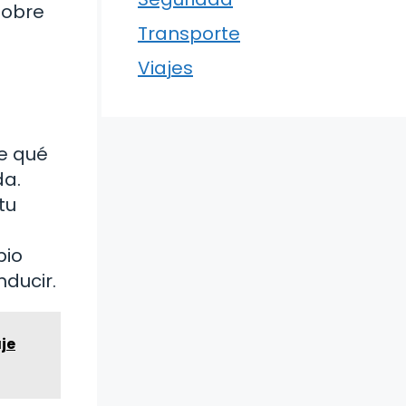
sobre
Transporte
Viajes
re qué
da.
tu
pio
nducir.
aje