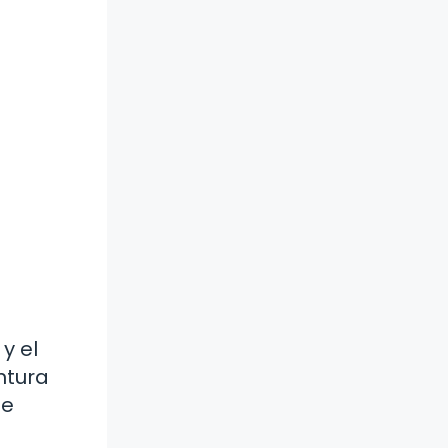
y el
ntura
te