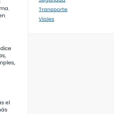
s
ema.
Transporte
en
Viajes
 dice
as,
mples,
s el
más