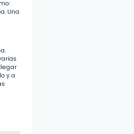
omo:
ia. Una
a.
varias
llegar
o y a
as