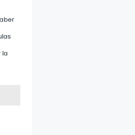
haber
ulas
 la