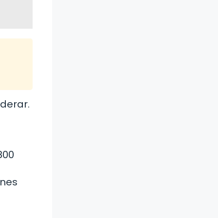
derar.
800
ones