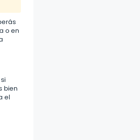
berás
a o en
a
si
s bien
a el