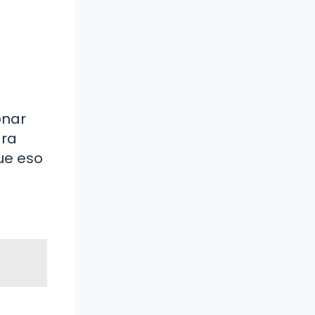
onar
ara
ue eso