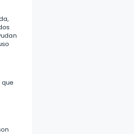
da,
dos
ayudan
uso
s que
son