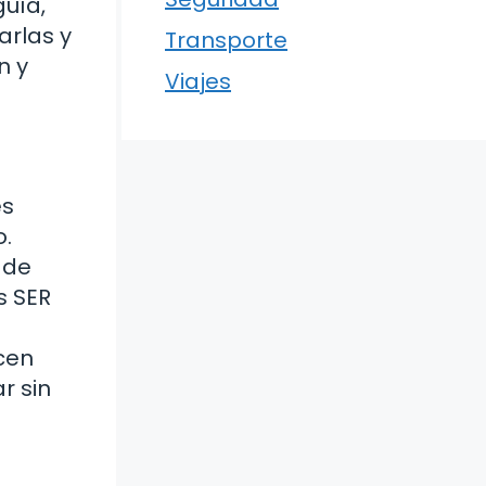
guía,
arlas y
Transporte
n y
Viajes
es
o.
 de
s SER
ecen
r sin