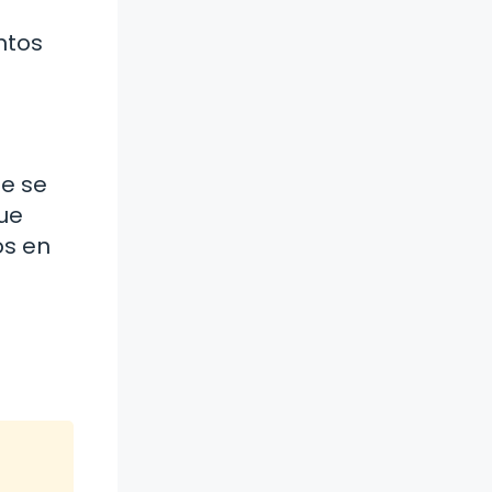
ntos
ue se
que
os en