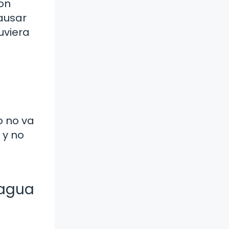
on
ausar
uviera
o no va
 y no
e
 agua