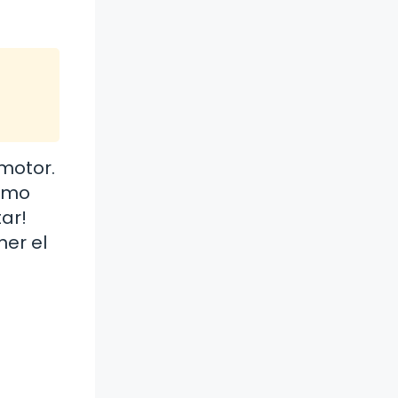
 motor.
como
tar!
er el