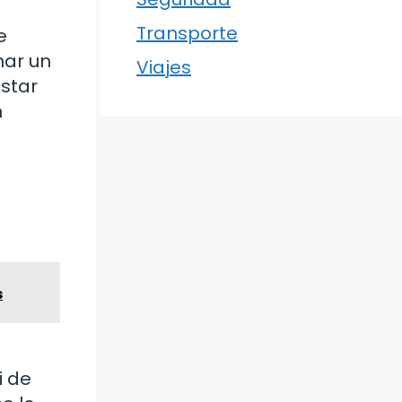
Transporte
e
nar un
Viajes
star
n
s
i de