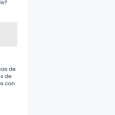
is?
cas de
as de
os con