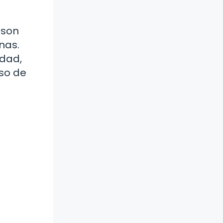
 son
nas.
idad,
so de