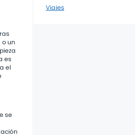
Viajes
ras
 o un
pieza
a es
a el
e
e se
tación