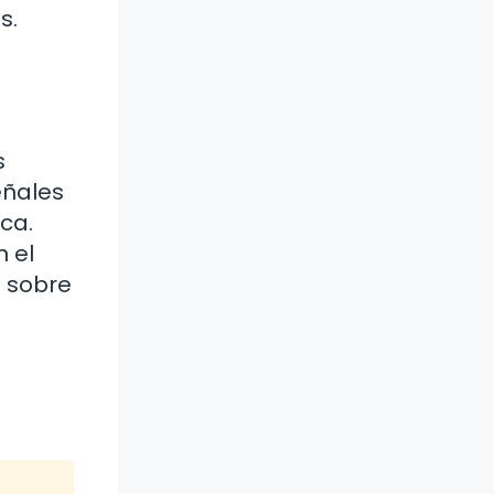
s.
s
eñales
ca.
n el
s sobre