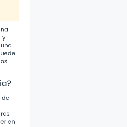
una
 y
n una
 puede
dos
ia?
n de
ores
ner en