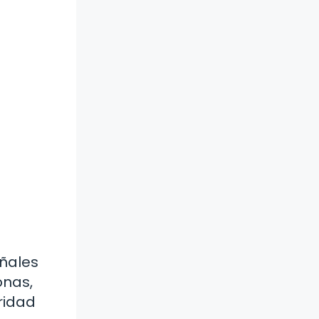
eñales
onas,
ridad