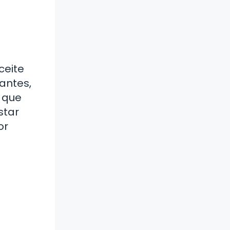
ceite
antes,
 que
star
or