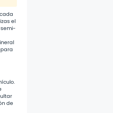
e cada
izas el
, semi-
ineral
 para
ículo.
e
ultar
ón de