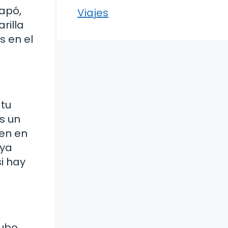
capó,
Viajes
rilla
s en el
 tu
s un
ien en
 ya
i hay
tubo