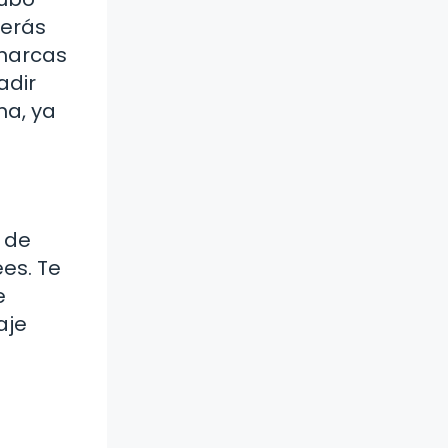
verás
 marcas
adir
ma, ya
 de
es. Te
e
aje