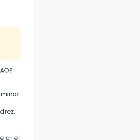
VAO?
rminar
drez,
ejar el