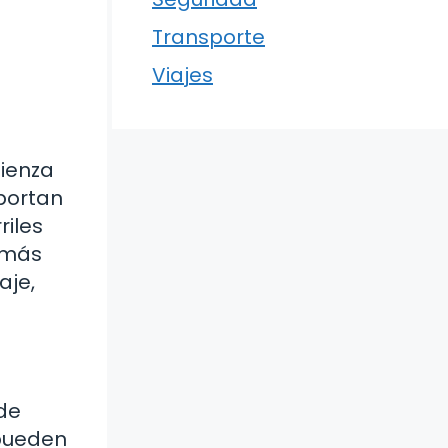
Transporte
Viajes
mienza
sportan
riles
s más
aje,
 de
 pueden