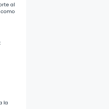
rte al
s como
:
a la