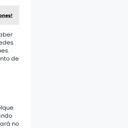
iones!
haber
uedes
nes.
anto de
olque.
iando
tará no