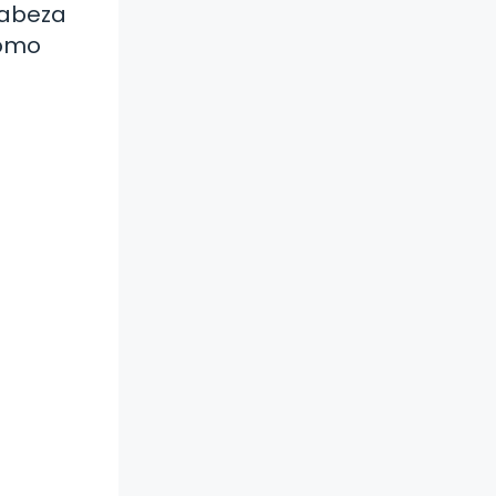
 cabeza
como