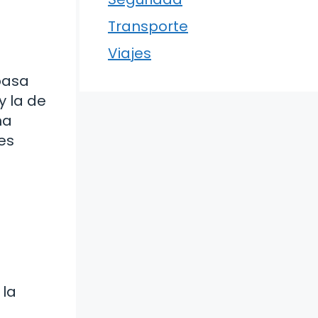
Transporte
Viajes
pasa
y la de
na
es
 la