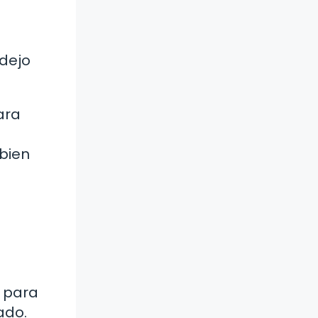
 dejo
ara
bien
r para
ado.