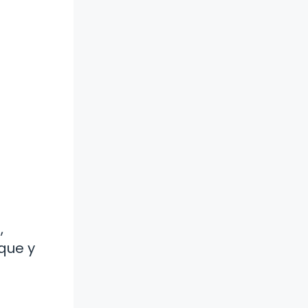
,
lque y