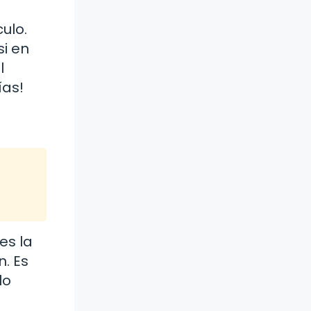
ulo.
si en
l
ías!
es la
. Es
lo