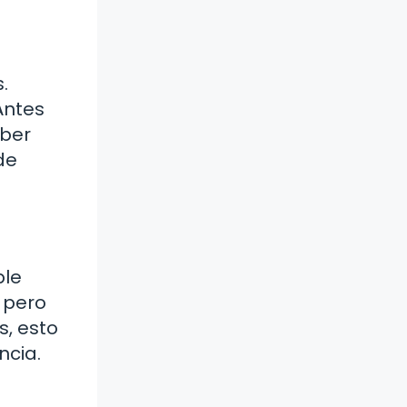
.
Antes
aber
de
ble
 pero
s, esto
ncia.