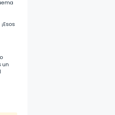
quema
 ¡Esos
lo
s un
l