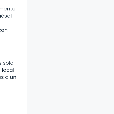
rmente
iésel
¿con
s solo
 local
ás a un