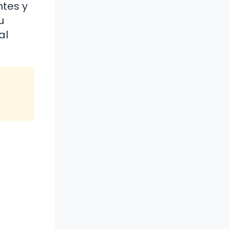
tes y
u
al