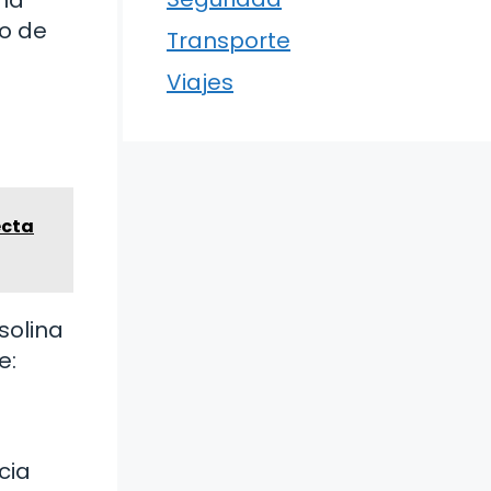
ena
go de
Transporte
Viajes
ecta
solina
e:
cia