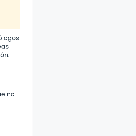
ólogos
eas
ón.
ue no