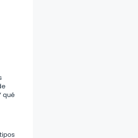
s
de
Y qué
tipos