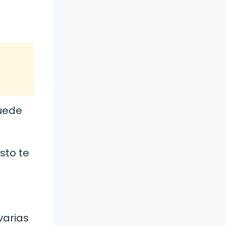
puede
sto te
varias