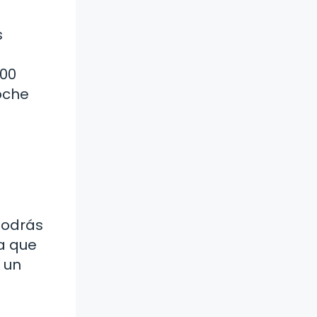
s
:00
oche
podrás
a que
 un