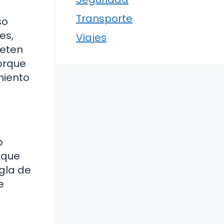
Transporte
so
es,
Viajes
meten
orque
miento
o
 que
gla de
e