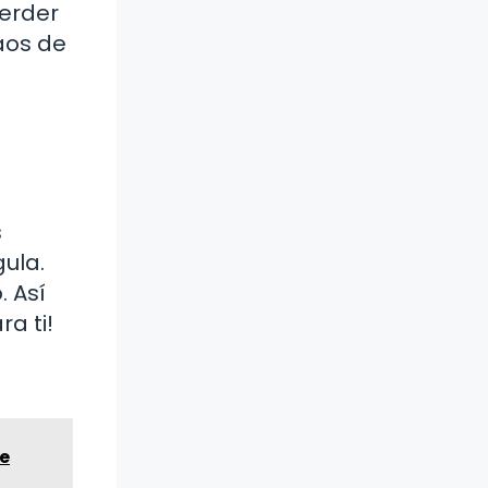
perder
aos de
s
gula.
. Así
a ti!
ue