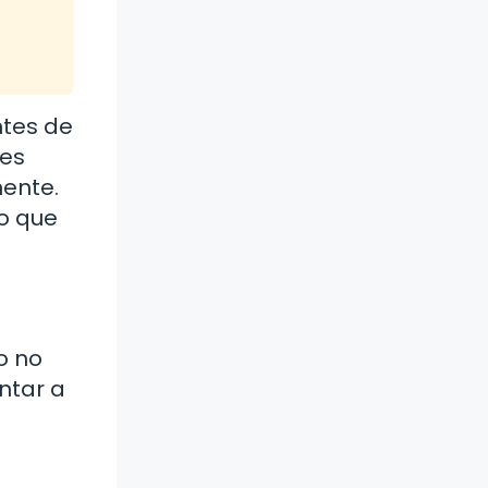
ntes de
es
mente.
so que
o no
ntar a