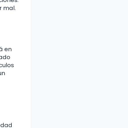
r mal.
á en
dado
ículos
un
ridad