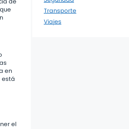
cia de
 que
Transporte
on
Viajes
o
sas
a en
 está
ner el