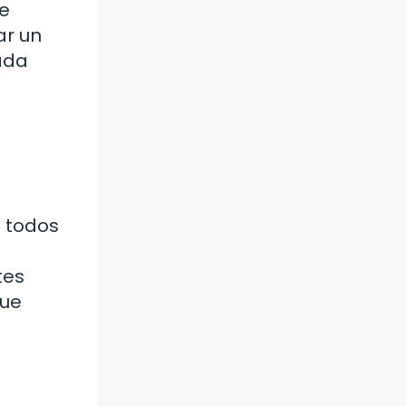
se
ar un
ada
e todos
tes
que