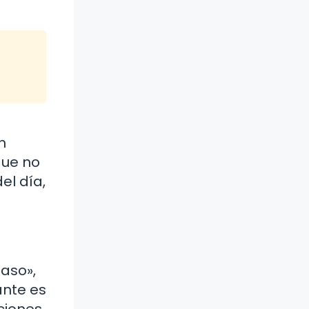
n
que no
el día,
paso»,
ante es
ciones.