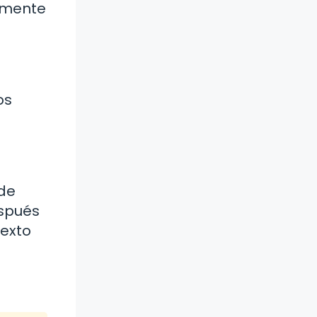
lmente
os
 de
espués
texto