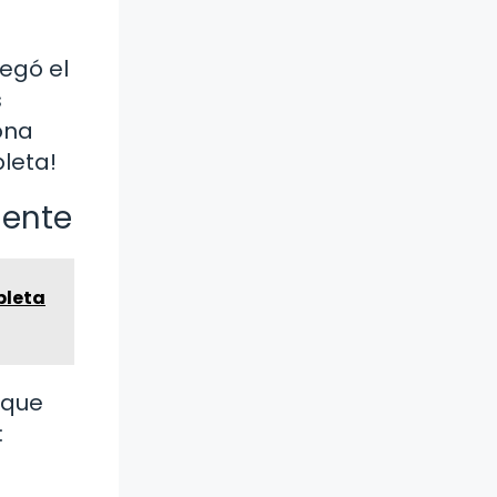
regó el
s
iona
leta!
mente
pleta
 que
: