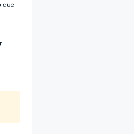
o que
r