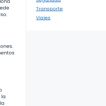
iona
uede
Transporte
so.
Viajes
iones.
ementos
s
o
 la
la