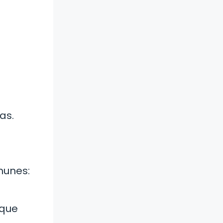
as.
munes:
 que