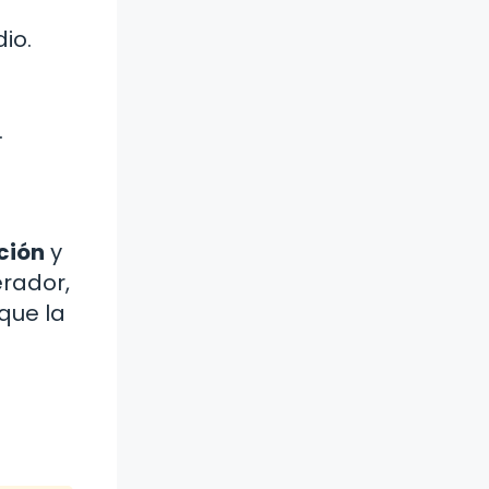
io.
.
ción
y
erador,
que la