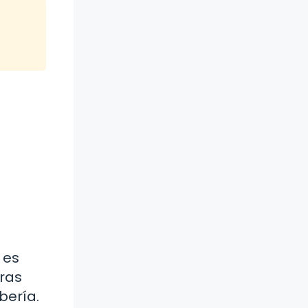
 es
tras
bería.