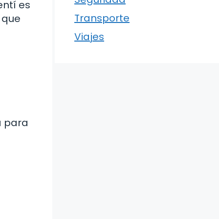
entí es
Transporte
e que
Viajes
a para