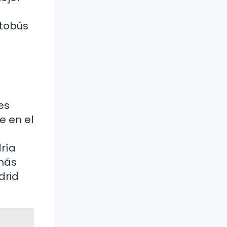
s
utobús
es
e en el
ría
 más
drid