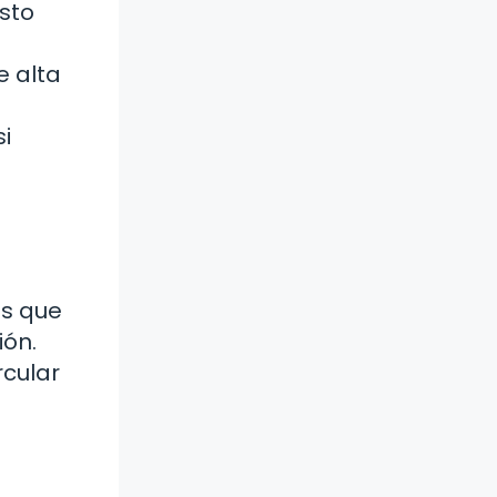
Esto
e alta
i
as que
ión.
rcular