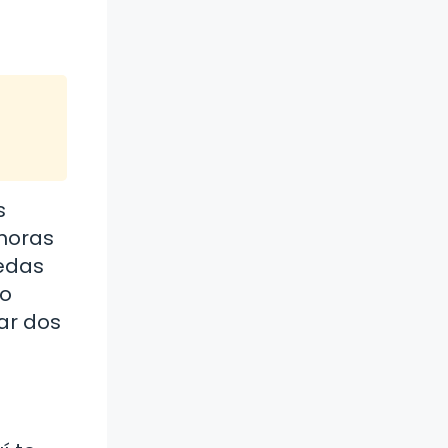
s
 horas
uedas
 o
ar dos