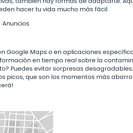
tivas, también hay formas de adaptarte. Aqu
eden hacer tu vida mucho más fácil:
Anuncios
a en Google Maps o en aplicaciones específic
información en tiempo real sobre la contami
esto? Puedes evitar sorpresas desagradables
rios picos, que son los momentos más abarr
cerá!