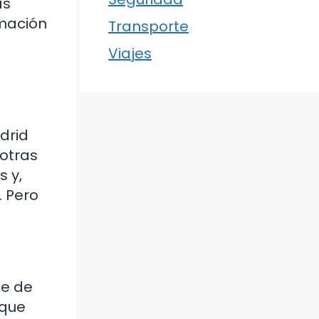
as
rmación
Transporte
Viajes
drid
 otras
s y,
. Pero
te de
 que