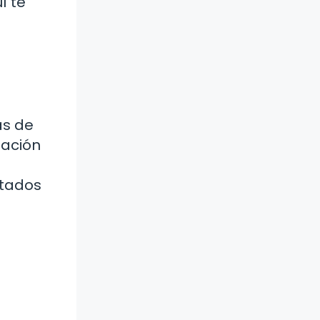
í te
as de
nación
.
otados