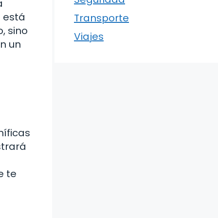
a
 está
Transporte
, sino
Viajes
en un
íficas
strará
e te