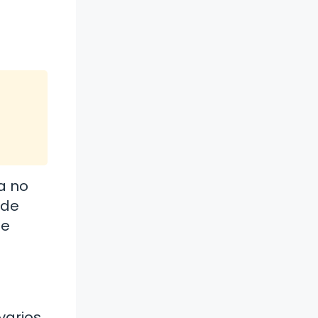
 a no
 de
te
varios