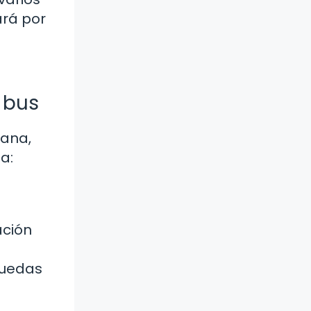
ará por
 bus
cana,
a:
ación
puedas