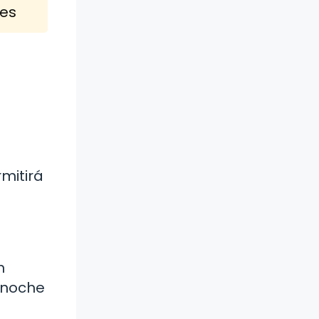
les
mitirá
n
 noche