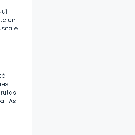
quí
te en
usca el
té
nes
 rutas
. ¡Así