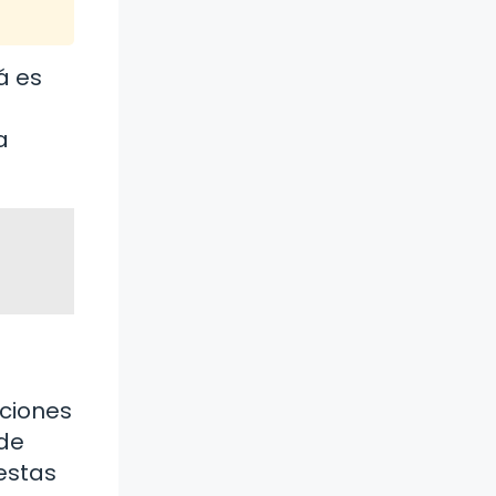
á es
a
pciones
 de
estas