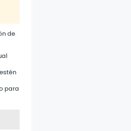
rón de
ual
 estén
ro para