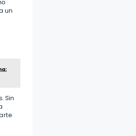
mo
a un
na:
. Sin
a
arte