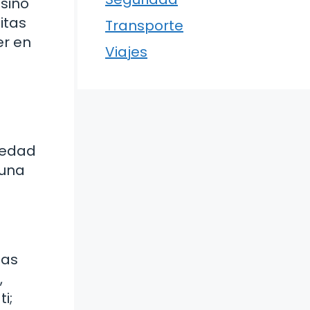
 sino
itas
Transporte
er en
Viajes
vedad
 una
ias
,
i;