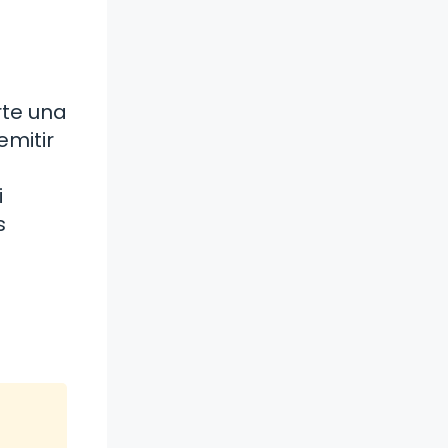
rte una
emitir
i
s