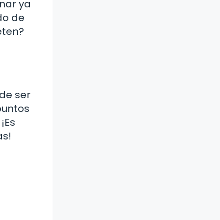
nar ya
do de
eten?
 de ser
puntos
 ¡Es
as!