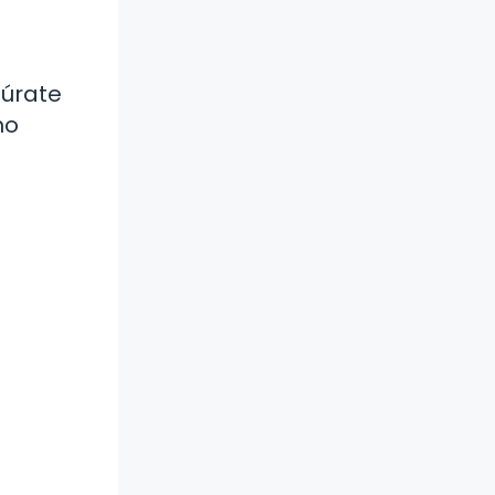
gúrate
mo