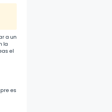
ar a un
n la
eas el
mpre es