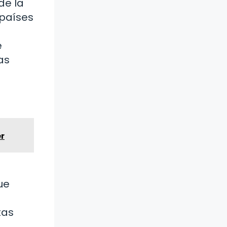
de la
países
e
as
er
ue
tas