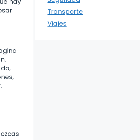
que hay
osar
Transporte
Viajes
magina
n.
ado,
ones,
.
nozcas