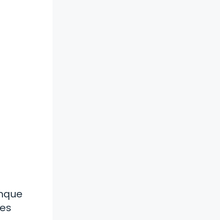
unque
nes