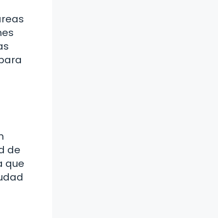
áreas
hes
as
 para
n
ad de
a que
iudad