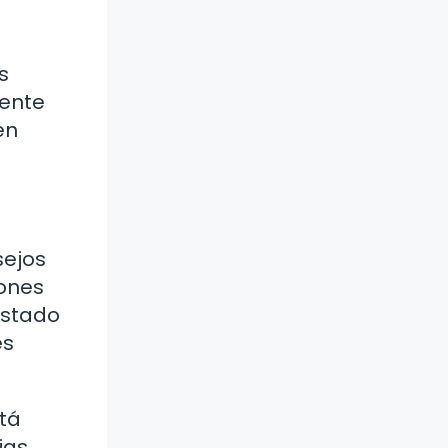
s
iente
en
sejos
iones
estado
es
stá
jas