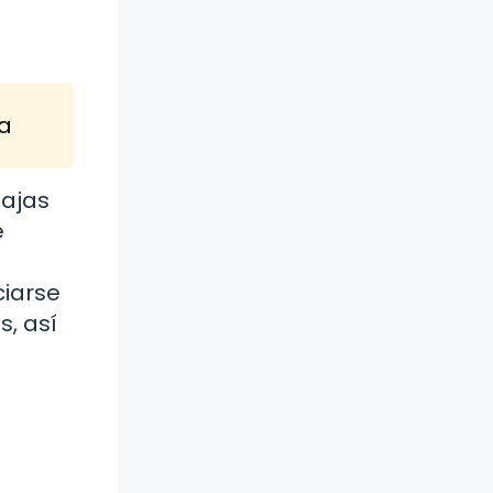
ta
tajas
e
ciarse
, así