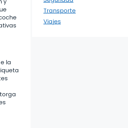
n y
que
Transporte
 coche
Viajes
ativas
e la
tiqueta
tes
otorga
es