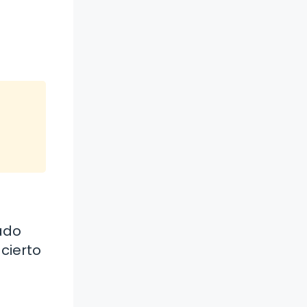
nado
cierto