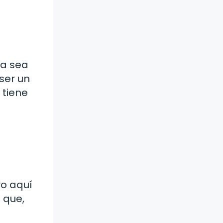
ya sea
 ser un
 tiene
ro aquí
 que,