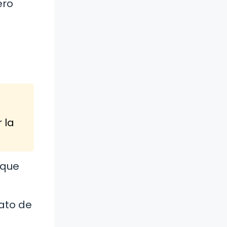
ero
 la
 que
rato de