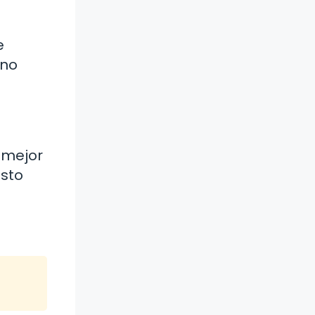
e
 no
 mejor
esto