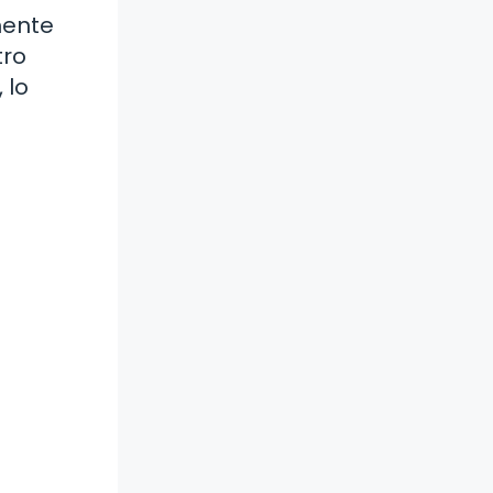
mente
tro
 lo