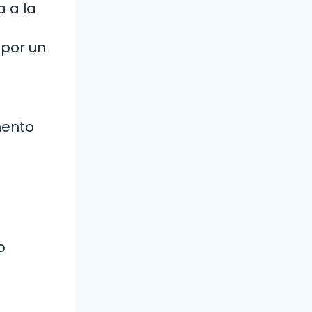
 a la
 por un
mento
o