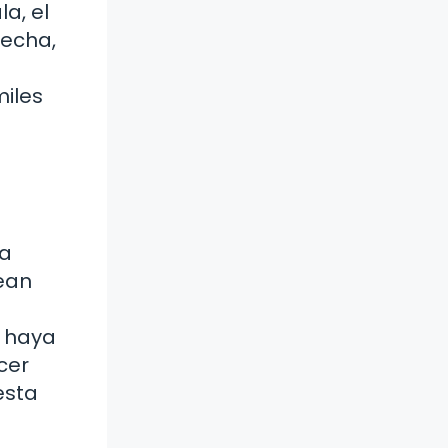
a, el
recha,
miles
na
sean
e haya
cer
esta