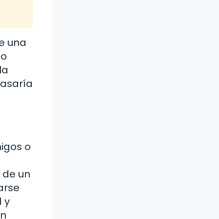
te una
lo
la
pasaría
migos o
 de un
arse
 y
an