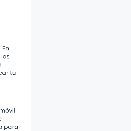
 En
 los
n
car tu
 móvil
e
o para