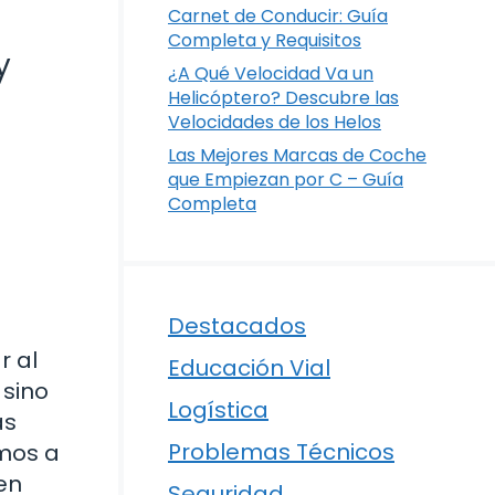
Carnet de Conducir: Guía
Completa y Requisitos
y
¿A Qué Velocidad Va un
Helicóptero? Descubre las
Velocidades de los Helos
Las Mejores Marcas de Coche
que Empiezan por C – Guía
Completa
Destacados
r al
Educación Vial
 sino
Logística
as
Problemas Técnicos
amos a
ten
Seguridad