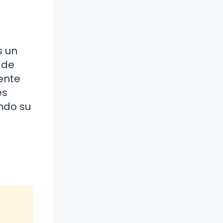
s un
 de
ente
es
ando su