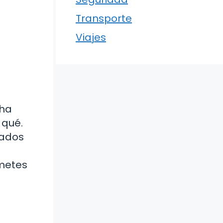
Transporte
Viajes
 ha
 qué.
lados
ometes