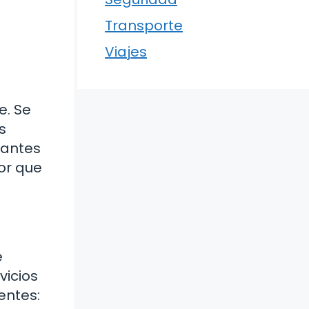
Transporte
Viajes
e. Se
s
 antes
eor que
é
vicios
entes: