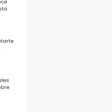
ece
sta
otarte
.
ales
obre