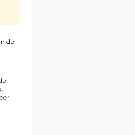
ón de
 de
,
cer