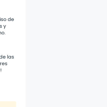
iso de
s y
no.
de las
res
!