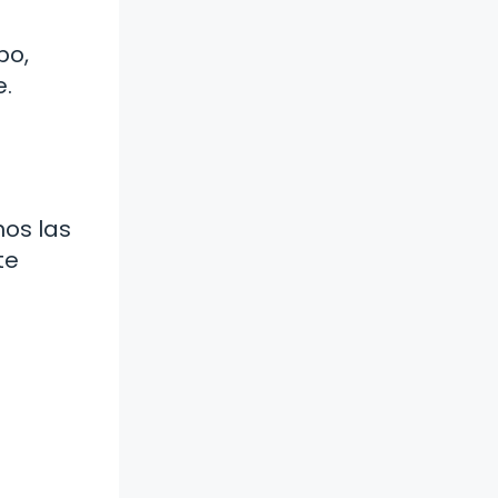
po,
e.
nos las
te