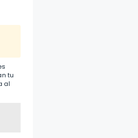
es
an tu
a al