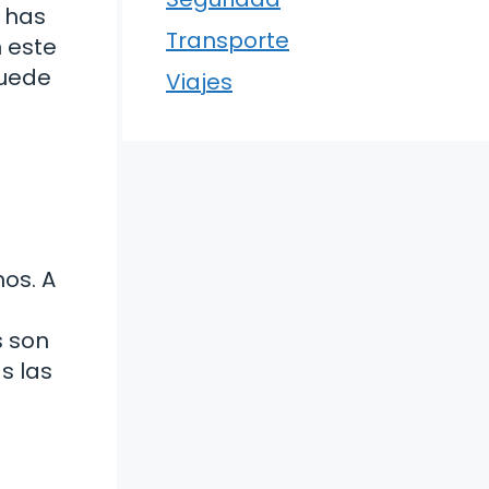
 has
Transporte
 este
puede
Viajes
os. A
s son
s las