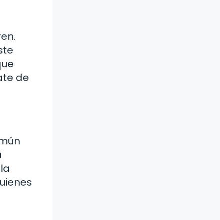
ren.
ste
que
ate de
omún
a
la
quienes