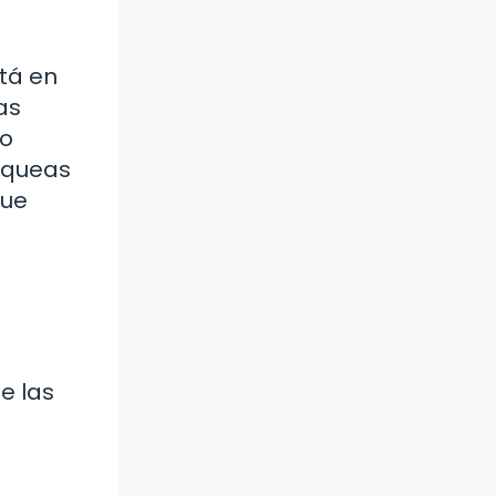
stá en
as
 o
anqueas
que
de las