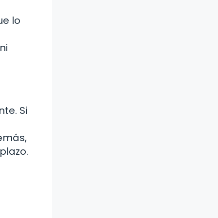
ue lo
ni
te. Si
demás,
plazo.