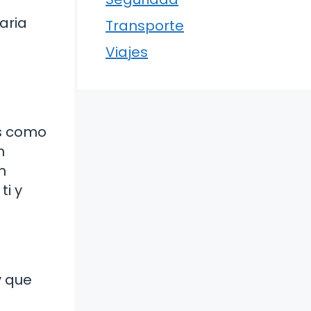
aria
Transporte
Viajes
es como
n
n
ti y
y que