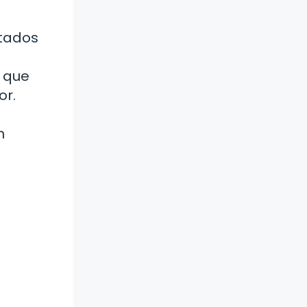
rtados
a que
or.
n