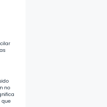
cilar
las
sido
en no
gnifica
o que