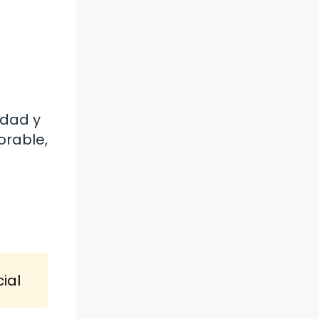
a
idad y
orable,
ial