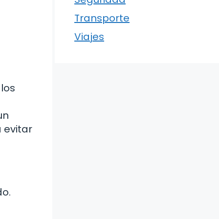
Transporte
Viajes
 los
un
 evitar
do.