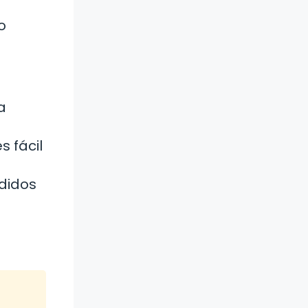
o
a
s fácil
ndidos