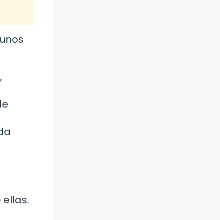
gunos
,
de
 da
ellas.