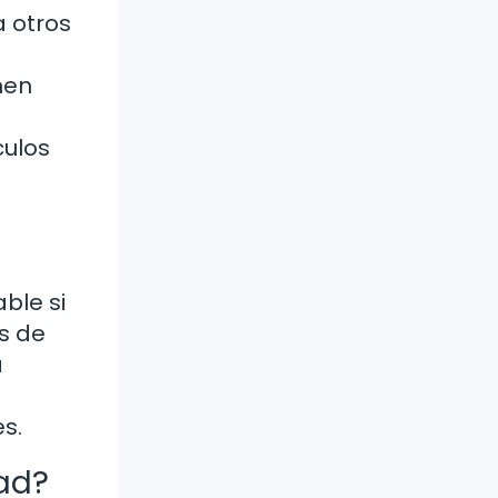
a otros
nen
culos
ble si
s de
a
s.
ad?