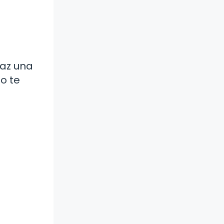
Haz una
o te