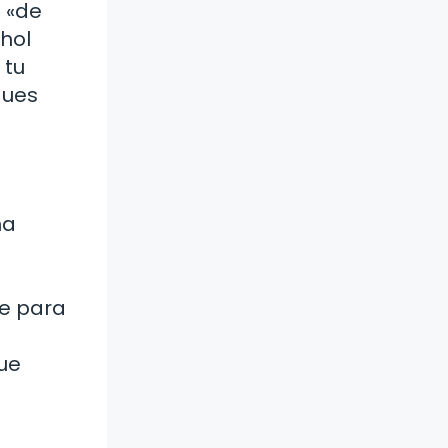
 «de
ohol
 tu
ques
na
ce para
que