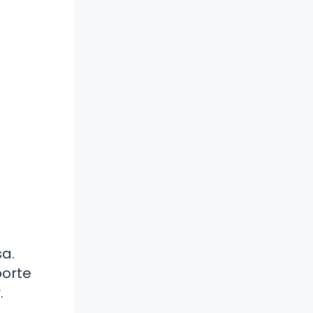
a.
porte
.