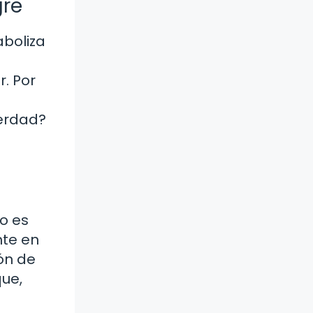
gre
aboliza
. Por
verdad?
o es
nte en
ón de
que,