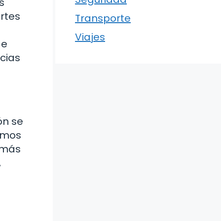
s
ertes
Transporte
Viajes
de
cias
ón se
amos
s más
,