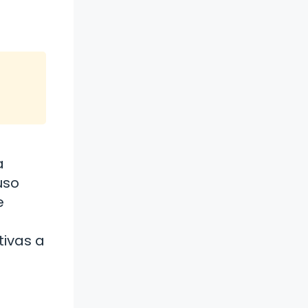
a
uso
e
tivas a