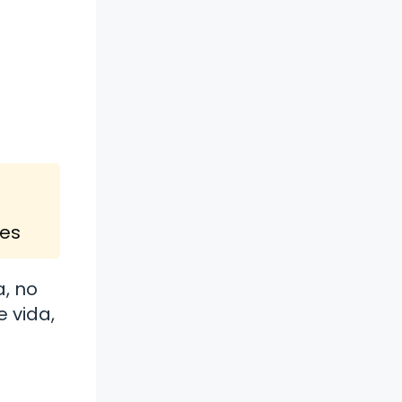
les
a, no
 vida,