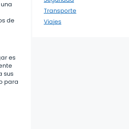
a una
Transporte
os de
Viajes
gar es
ente
a sus
to para