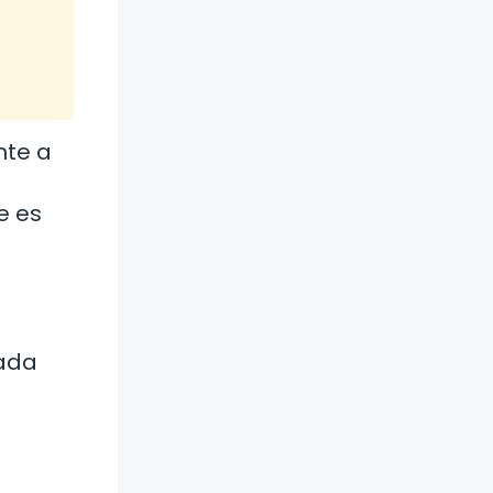
nte a
e es
rada