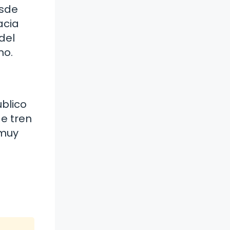
esde
acia
del
no.
úblico
de tren
 muy