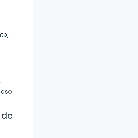
to,
l
ioso
 de