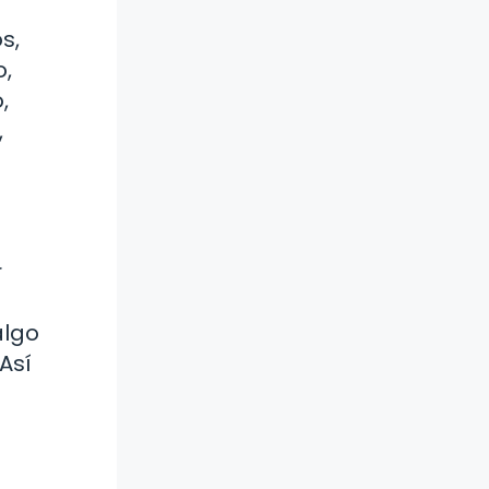
s,
o,
,
,
r
algo
Así