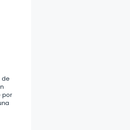
o de
an
e por
 una