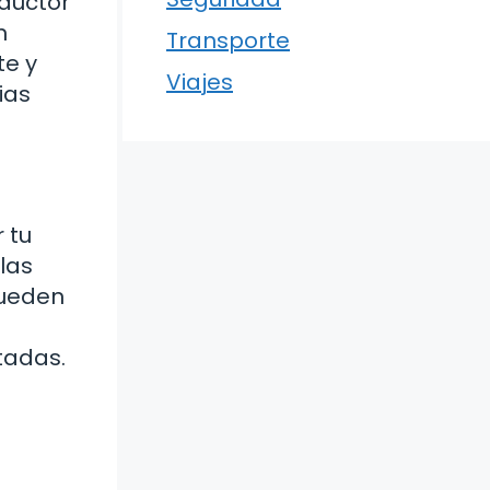
nductor
n
Transporte
te y
Viajes
ias
 tu
las
pueden
tadas.