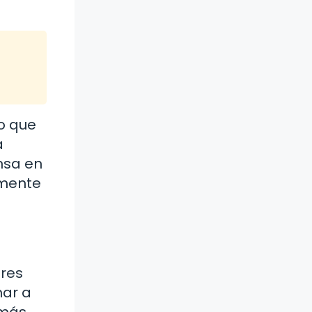
lo que
a
nsa en
amente
ores
nar a
 más