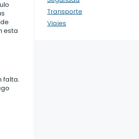
ulo
Transporte
as
 de
Viajes
n esta
 falta.
ago