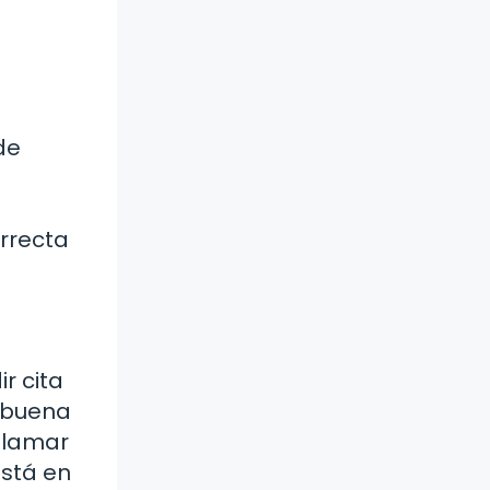
de
orrecta
r cita
a buena
 llamar
está en