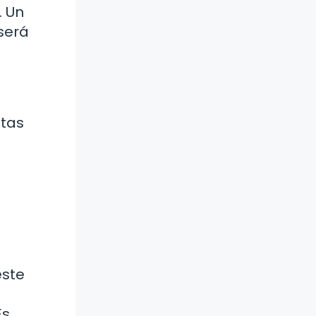
. Un
 será
ntas
este
Es